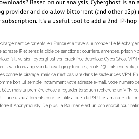
downloads? Based on our analysis, Cyberghost is an
og provider and do allow bittorrent (and other p2p) 
bscription. It’s a useful tool to add a 2nd IP-hop fo
léchargement de torrents, en France et à travers le monde : Le télécharge
 adresse IP et serez la cible de sanctions : courriers, amendes, prison
wnload full version, cyberghost vpn crack free download,CyberGhost V
ruik van toonaangevende beveiligingsfuncties, zoals 256-bits encryptie, e
contre le piratage, mais ce n’est pas rare dans le secteur des VPN. En réa
r comme bon lui semble, notamment votre adresse e-mail, votre numéro de
t bête, mais la première chose à regarder lorsqu’on recherche un VPN pour
 – une usine à torrents pour les utilisateurs de P2P. Les amateurs de torr
e Torrent Anonymously. De plus, la Roumanie est un bon endroit pour bâti