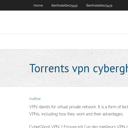
Home
Berthelette25431
Berthelette25431
Torrents vpn cyberg
Author
VPN stands for virtual private network. It is a form of 
VPNs, including how they work and their advantages.
CyberGhost VPN 7 Fissure est l'un des meilleurs VPN pour