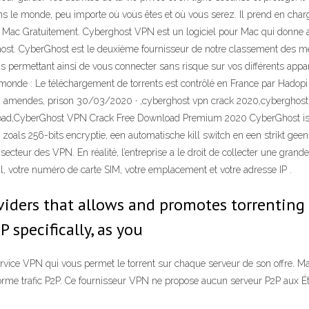
le monde, peu importe où vous êtes et où vous serez. Il prend en charge
 Mac Gratuitement. Cyberghost VPN est un logiciel pour Mac qui donne a
Ghost. CyberGhost est le deuxième fournisseur de notre classement des me
permettant ainsi de vous connecter sans risque sur vos différents apparei
e monde : Le téléchargement de torrents est contrôlé en France par Hado
iers, amendes, prison 30/03/2020 · ,cyberghost vpn crack 2020,cyberghos
nload,CyberGhost VPN Crack Free Download Premium 2020 CyberGhost is e
 zoals 256-bits encryptie, een automatische kill switch en een strikt g
e secteur des VPN. En réalité, l’entreprise a le droit de collecter une gran
 votre numéro de carte SIM, votre emplacement et votre adresse IP .
iders that allows and promotes torrenting i
P specifically, as you
 service VPN qui vous permet le torrent sur chaque serveur de son offre. 
énorme trafic P2P. Ce fournisseur VPN ne propose aucun serveur P2P aux Ét