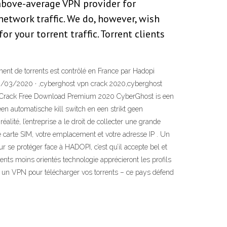
 above-average VPN provider for
network traffic. We do, however, wish
r your torrent traffic. Torrent clients
ment de torrents est contrôlé en France par Hadopi
 30/03/2020 · ,cyberghost vpn crack 2020,cyberghost
PN Crack Free Download Premium 2020 CyberGhost is een
en automatische kill switch en een strikt geen
lité, l’entreprise a le droit de collecter une grande
 carte SIM, votre emplacement et votre adresse IP . Un
 se protéger face à HADOPI, c’est qu’il accepte bel et
ents moins orientés technologie apprécieront les profils
r un VPN pour télécharger vos torrents – ce pays défend