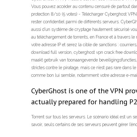
Vous pouvez accéder au contenu censuré de partout dans 
protection 8/10 (5 votes) - Télécharger Cyberghost VPN
rester confidentiel parmi de différents serveurs. Cyber
aussi d’un système de cryptage hautement sécurisé vous 
au téléchargement de torrents, en France et à travers l
votre adresse IP et serez la cible de sanctions : courr
download full version, cyberghost vpn crack free dow
maakt gebruik van toonaangevende beveiligingsfuncties,
strictes contre le piratage, mais ce n’est pas rare dans l
comme bon lui semble, notamment votre adresse e-mail,
CyberGhost is one of the VPN prov
actually prepared for handling P2
Torrent sur tous les serveurs. Le scénario idéal est un
savoir, seuls certains de ses serveurs peuvent gérer l’