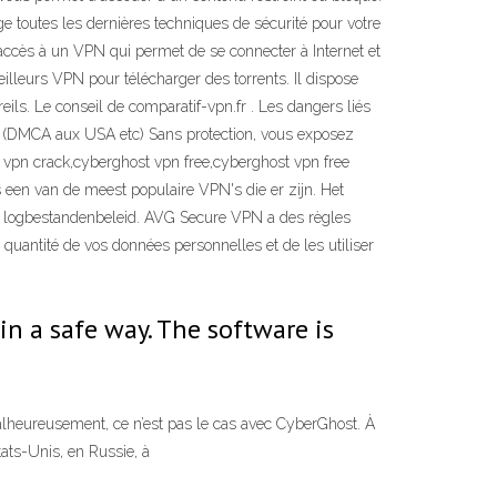
 toutes les dernières techniques de sécurité pour votre
ccès à un VPN qui permet de se connecter à Internet et
illeurs VPN pour télécharger des torrents. Il dispose
ls. Le conseil de comparatif-vpn.fr . Les dangers liés
pi (DMCA aux USA etc) Sans protection, vous exposez
t vpn crack,cyberghost vpn free,cyberghost vpn free
en van de meest populaire VPN's die er zijn. Het
een logbestandenbeleid. AVG Secure VPN a des règles
de quantité de vos données personnelles et de les utiliser
n a safe way. The software is
Malheureusement, ce n’est pas le cas avec CyberGhost. À
ats-Unis, en Russie, à