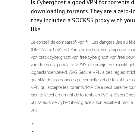
Is Cyberghost a good VPN for torrents 
downloading torrents. They are a zero-l
they included a SOCKS5 proxy with your su
like
Le conseil de comparatif-vpn.fr . Les dangers liés au té
(DMCA aux USA etc) Sans protection, vous exposez votre
vpn crack,cyberghost vpn free,cyberghost vpn free do
van de meest populaire VPN's die er zijn. Het maakt geb
logbestandenbeleid. AVG Secure VPN a des règles strictes 
quantité de vos données personnelles et de les utilise
VPN qui accepte les torrents/P2P. Cela peut paraître tou
bien le téléchargement de torrents en P2P. 4. CyberGhost
utilisateurs de CyberGhost grâce à son excellent profil
une