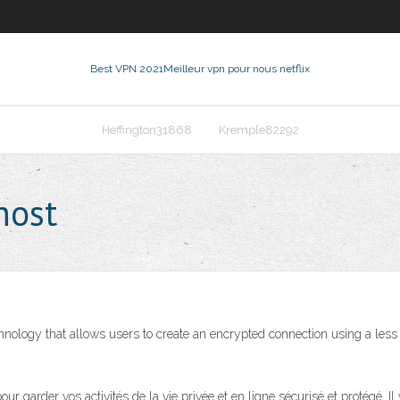
Best VPN 2021
Meilleur vpn pour nous netflix
Heffington31868
Kremple82292
host
technology that allows users to create an encrypted connection using a le
 garder vos activités de la vie privée et en ligne sécurisé et protégé. I